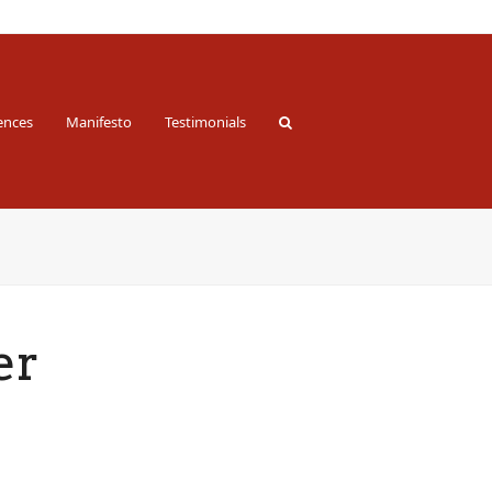
ences
Manifesto
Testimonials
er