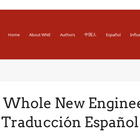
 Engineer
中国人
Home
About WNE
Authors
Español
Influ
 Whole New Engine
Traducción Español